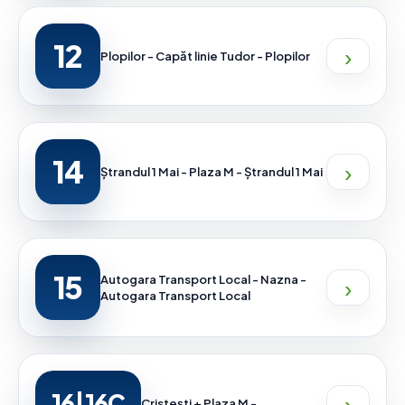
12
›
Plopilor - Capăt linie Tudor - Plopilor
14
›
Ștrandul 1 Mai - Plaza M - Ștrandul 1 Mai
15
›
Autogara Transport Local - Nazna -
Autogara Transport Local
›
16|16C
Cristești + Plaza M -