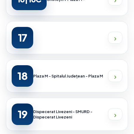
17
›
18
›
Plaza M - Spitalul Județean - Plaza M
19
›
Dispecerat Livezeni - SMURD -
Dispecerat Livezeni