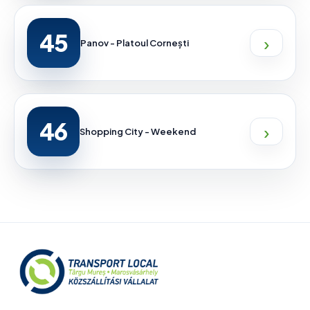
45
›
Panov - Platoul Cornești
46
›
Shopping City - Weekend