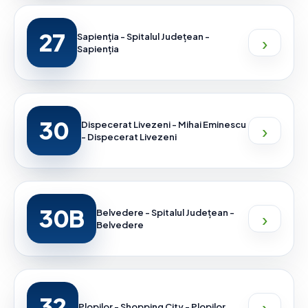
27
›
Sapienția - Spitalul Județean -
Sapienția
30
›
Dispecerat Livezeni - Mihai Eminescu
- Dispecerat Livezeni
30B
›
Belvedere - Spitalul Județean -
Belvedere
32
›
Plopilor - Shopping City - Plopilor