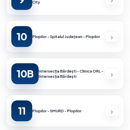
City
10
›
Plopilor - Spitalul Judeţean - Plopilor
10B
›
Intersecția Bărdești - Clinica ORL -
Intersecția Bărdești
11
›
Plopilor - SMURD - Plopilor