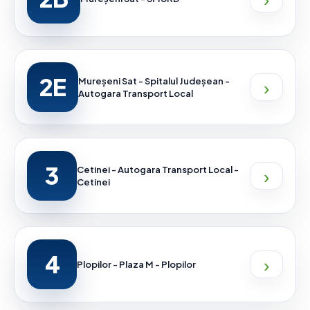
2E
›
Mureșeni Sat - Spitalul Judeșean -
Autogara Transport Local
3
›
Cetinei - Autogara Transport Local -
Cetinei
4
›
Plopilor - Plaza M - Plopilor