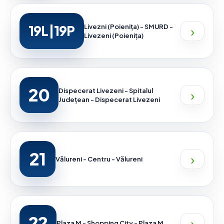
›
19L|19P
Livezni (Poienița) - SMURD -
Livezeni (Poienița)
20
›
Dispecerat Livezeni - Spitalul
Județean - Dispecerat Livezeni
21
›
Vălureni - Centru - Vălureni
22
›
Plaza M - Shopping City - Plaza M