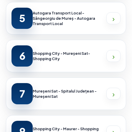
Autogara Transport Local -
5
›
Sângeorgiu de Mureș - Autogara
Transport Local
6
›
Shopping City - Mureșeni Sat-
Shopping City
7
›
Mureșeni Sat - Spitalul Județean -
Mureșeni Sat
9
›
Shopping City - Maurer - Shopping