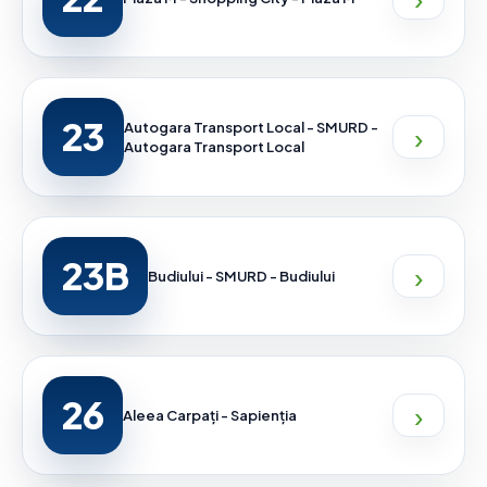
23
›
Autogara Transport Local - SMURD -
Autogara Transport Local
23B
›
Budiului - SMURD - Budiului
26
›
Aleea Carpați - Sapienția