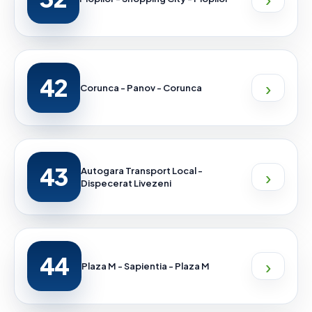
42
›
Corunca - Panov - Corunca
43
›
Autogara Transport Local -
Dispecerat Livezeni
44
›
Plaza M - Sapientia - Plaza M