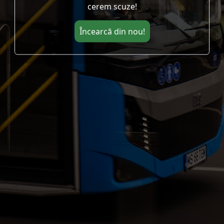
cerem scuze!
Încearcă din nou!