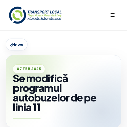
bars
‹
News
07 FEB 2025
Se modifică
programul
autobuzelor de pe
linia 11