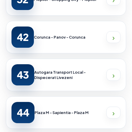
42
›
Corunca - Panov - Corunca
43
›
Autogara Transport Local -
Dispecerat Livezeni
44
›
Plaza M - Sapientia - Plaza M