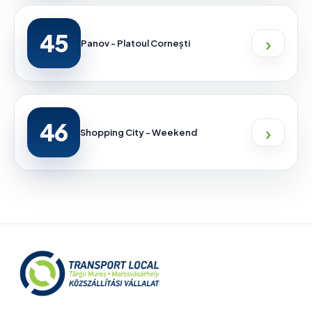
45
›
Panov - Platoul Cornești
46
›
Shopping City - Weekend