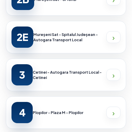
2E
›
Mureșeni Sat - Spitalul Judeșean -
Autogara Transport Local
3
›
Cetinei - Autogara Transport Local -
Cetinei
4
›
Plopilor - Plaza M - Plopilor