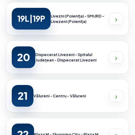
›
19L|19P
Livezni (Poienița) - SMURD -
Livezeni (Poienița)
20
›
Dispecerat Livezeni - Spitalul
Județean - Dispecerat Livezeni
21
›
Vălureni - Centru - Vălureni
22
›
Plaza M - Shopping City - Plaza M