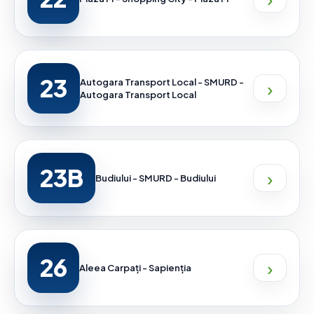
23
›
Autogara Transport Local - SMURD -
Autogara Transport Local
23B
›
Budiului - SMURD - Budiului
26
›
Aleea Carpați - Sapienția