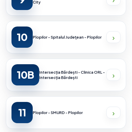
City
10
›
Plopilor - Spitalul Judeţean - Plopilor
10B
›
Intersecția Bărdești - Clinica ORL -
Intersecția Bărdești
11
›
Plopilor - SMURD - Plopilor