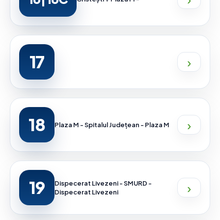
17
›
18
›
Plaza M - Spitalul Județean - Plaza M
19
›
Dispecerat Livezeni - SMURD -
Dispecerat Livezeni