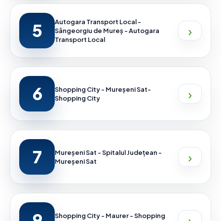
Autogara Transport Local -
5
›
Sângeorgiu de Mureș - Autogara
Transport Local
6
›
Shopping City - Mureșeni Sat-
Shopping City
7
›
Mureșeni Sat - Spitalul Județean -
Mureșeni Sat
9
›
Shopping City - Maurer - Shopping