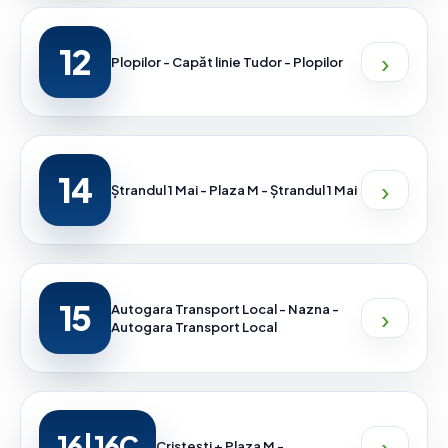
12
›
Plopilor - Capăt linie Tudor - Plopilor
14
›
Ștrandul 1 Mai - Plaza M - Ștrandul 1 Mai
15
›
Autogara Transport Local - Nazna -
Autogara Transport Local
›
16|16C
Cristești + Plaza M -