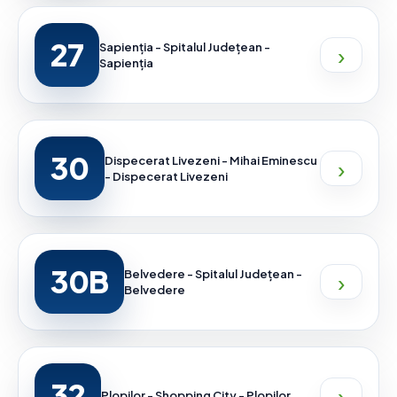
27
›
Sapienția - Spitalul Județean -
Sapienția
30
›
Dispecerat Livezeni - Mihai Eminescu
- Dispecerat Livezeni
30B
›
Belvedere - Spitalul Județean -
Belvedere
32
›
Plopilor - Shopping City - Plopilor