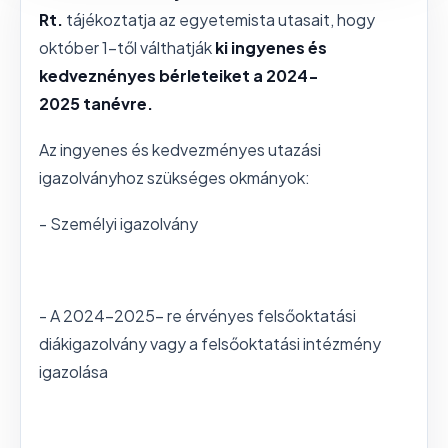
Rt.
tájékoztatja az egyetemista utasait, hogy
október 1-től válthatják
ki ingyenes és
kedveznényes bérleteiket a 2024-
2025 tanévre.
Az ingyenes és kedvezményes utazási
igazolványhoz szükséges okmányok:
- Személyi igazolvány
- A 2024-2025- re érvényes felsőoktatási
diákigazolvány vagy a felsőoktatási intézmény
igazolása