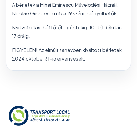
A bérletek a Mihai Eminescu Művelődési Háznál,
Nicolae Grigorescu utca 19 szám, igényelhetők.
Nyitvatartás: hétfőtől – péntekig, 10–től délútán
17 óráig.
FIGYELEM! Az elmúlt tanévben kiváltott bérletek
2024 október 31-ig érvényesek.