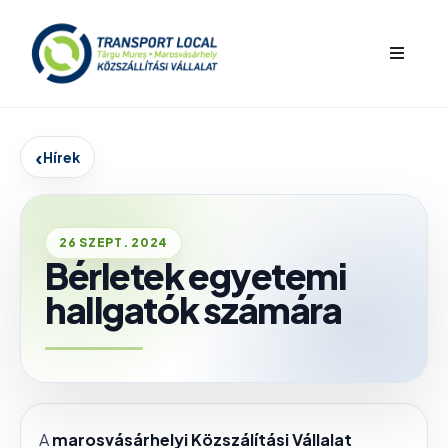
bars
‹
Hírek
26 SZEPT. 2024
Bérletek egyetemi
hallgatók számára
A
marosvásárhelyi Közszálítási Vállalat