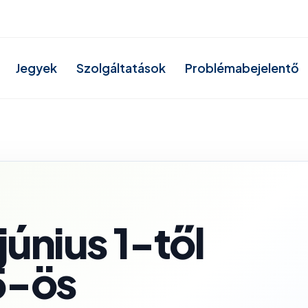
Jegyek
Szolgáltatások
Problémabejelentő
únius 1-től
15-ös