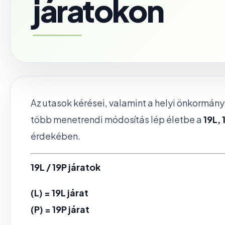
járatokon
Az utasok kérései, valamint a helyi önkormány
több menetrendi módosítás lép életbe a
19L, 
érdekében.
19L / 19P járatok
(L) = 19L járat
(P) = 19P járat