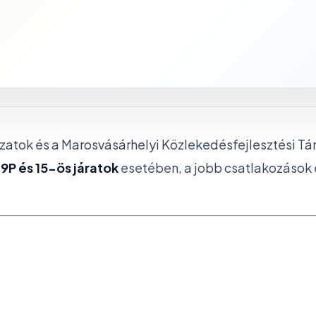
zatok és a Marosvásárhelyi Közlekedésfejlesztési Társ
19P és 15-ös járatok
esetében, a jobb csatlakozások 