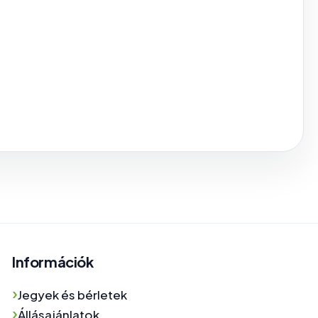
Információk
›
Jegyek és bérletek
›
Állásajánlatok