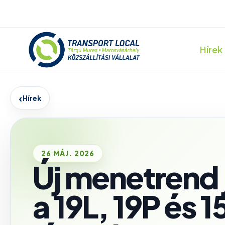
Hírek
‹
Hírek
26 MÁJ. 2026
Új menetrend j
a 19L, 19P és 