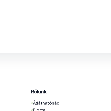
Rólunk
›
Átláthatóság
›
Flotta