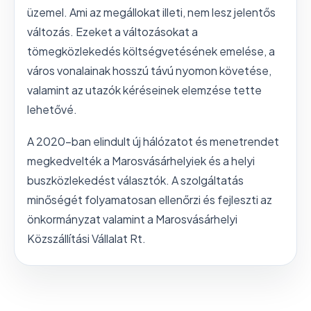
üzemel. Ami az megállokat illeti, nem lesz jelentős
változás. Ezeket a változásokat a
tömegközlekedés költségvetésének emelése, a
város vonalainak hosszú távú nyomon követése,
valamint az utazók kéréseinek elemzése tette
lehetővé.
A 2020-ban elindult új hálózatot és menetrendet
megkedvelték a Marosvásárhelyiek és a helyi
buszközlekedést választók. A szolgáltatás
minőségét folyamatosan ellenőrzi és fejleszti az
önkormányzat valamint a Marosvásárhelyi
Közszállítási Vállalat Rt.