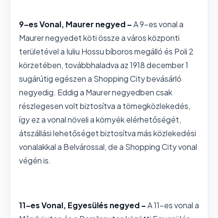
9–es Vonal, Maurer negyed –
A 9-es vonal a
Maurer negyedet köti össze a város központi
területével a Iuliu Hossu bíboros megálló és Poli 2
körzetében, továbbhaladva az 1918 december 1
sugárútig egészen a Shopping City bevásárló
negyedig. Eddig a Maurer negyedben csak
részlegesen volt biztosítva a tömegközlekedés,
így ez a vonal növeli a környék elérhetőségét,
átszállási lehetőséget biztosítva más közlekedési
vonalakkal a Belvárossal, de a Shopping City vonal
végén is.
11–es Vonal, Egyesülés negyed –
A 11-es vonal a