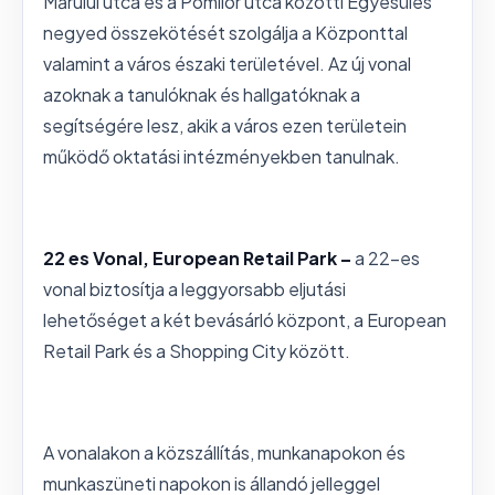
Mărului utca és a Pomilor utca közötti Egyesülés
negyed összekötését szolgálja a Központtal
valamint a város északi területével. Az új vonal
azoknak a tanulóknak és hallgatóknak a
segítségére lesz, akik a város ezen területein
működő oktatási intézményekben tanulnak.
22 es Vonal, European Retail Park –
a 22-es
vonal biztosítja a leggyorsabb eljutási
lehetőséget a két bevásárló központ, a European
Retail Park és a Shopping City között.
A vonalakon a közszállítás, munkanapokon és
munkaszüneti napokon is állandó jelleggel