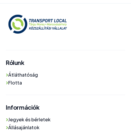
Rólunk
›
Átláthatóság
›
Flotta
Információk
›
Jegyek és bérletek
›
Állásajánlatok