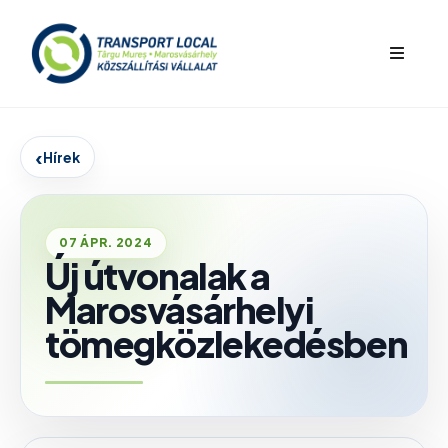
bars
‹
Hírek
07 ÁPR. 2024
Új útvonalak a
Marosvásárhelyi
tömegközlekedésben