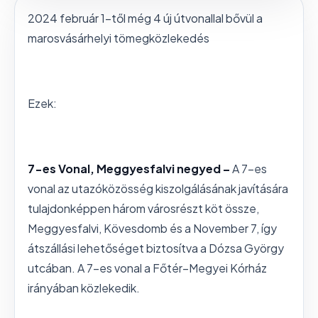
2024 február 1-től még 4 új útvonallal bővül a
marosvásárhelyi tömegközlekedés
Ezek:
7-es Vonal, Meggyesfalvi negyed –
A 7-es
vonal
az utazóközösség kiszolgálásának javítására
tulajdonképpen három városrészt köt össze,
Meggyesfalvi, Kövesdomb és a November 7, így
átszállási lehetőséget biztosítva a Dózsa György
utcában. A 7-es vonal a Főtér–Megyei Kórház
irányában közlekedik.